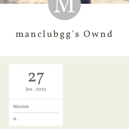
manclubgg's Ownd
27
Jun
2025
Manclub
M…